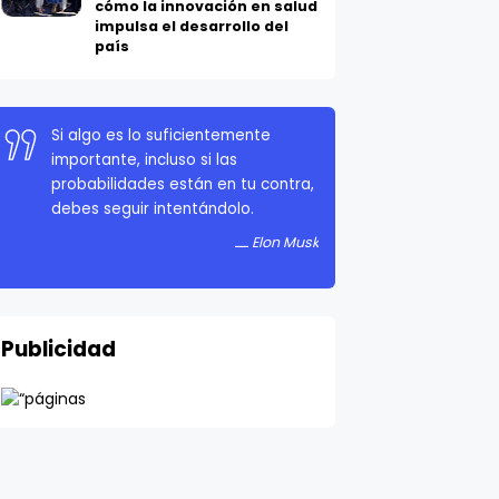
cómo la innovación en salud
impulsa el desarrollo del
país
Si algo es lo suficientemente
importante, incluso si las
probabilidades están en tu contra,
debes seguir intentándolo.
Elon Musk
Publicidad