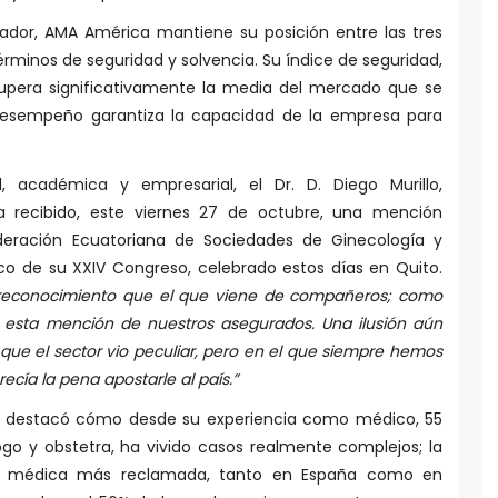
ador, AMA América mantiene su posición entre las tres
minos de seguridad y solvencia. Su índice de seguridad,
upera significativamente la media del mercado que se
 desempeño garantiza la capacidad de la empresa para
l, académica y empresarial, el Dr. D. Diego Murillo,
ha recibido, este viernes 27 de octubre, una mención
ederación Ecuatoriana de Sociedades de Ginecología y
co de su XXIV Congreso, celebrado estos días en Quito.
econocimiento que el que viene de compañeros; como
r esta mención de nuestros asegurados. Una ilusión aún
ue el sector vio peculiar, pero en el que siempre hemos
cía la pena apostarle al país.”
illo destacó cómo desde su experiencia como médico, 55
go y obstetra, ha vivido casos realmente complejos; la
dad médica más reclamada, tanto en España como en