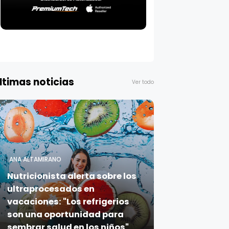
ltimas noticias
Ver todo
ANA ALTAMIRANO
Nutricionista alerta sobre los
ultraprocesados en
vacaciones: "Los refrigerios
son una oportunidad para
sembrar salud en los niños"