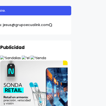
cia.
s: jesus@grupoecualink.com
Publicidad