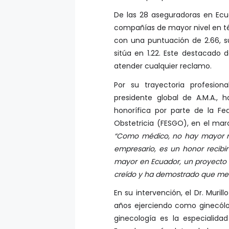
De las 28 aseguradoras en Ecu
compañías de mayor nivel en tér
con una puntuación de 2.66, s
sitúa en 1.22. Este destacado
atender cualquier reclamo.
Por su trayectoria profesiona
presidente global de A.M.A., 
honorífica por parte de la F
Obstetricia (FESGO), en el mar
“Como médico, no hay mayor r
empresario, es un honor recibi
mayor en Ecuador, un proyecto q
creído y ha demostrado que mere
En su intervención, el Dr. Mur
años ejerciendo como ginecólo
ginecología es la especiali