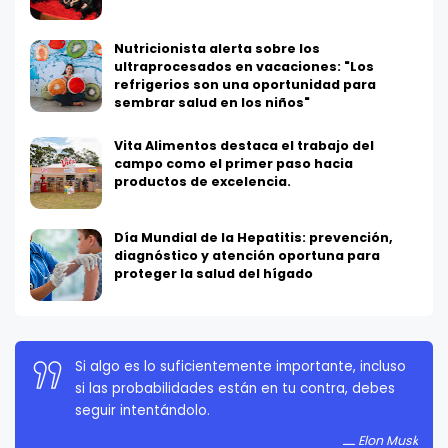
Nutricionista alerta sobre los
ultraprocesados en vacaciones: "Los
refrigerios son una oportunidad para
sembrar salud en los niños"
Vita Alimentos destaca el trabajo del
campo como el primer paso hacia
productos de excelencia.
Día Mundial de la Hepatitis: prevención,
diagnóstico y atención oportuna para
proteger la salud del hígado
La persistencia es muy importante. No debes
rendirte a menos que estés obligado a rendirte.
Elon Musk