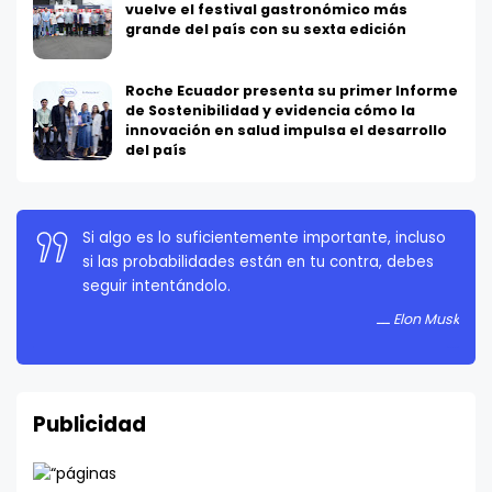
vuelve el festival gastronómico más
grande del país con su sexta edición
Roche Ecuador presenta su primer Informe
de Sostenibilidad y evidencia cómo la
innovación en salud impulsa el desarrollo
del país
Si algo es lo suficientemente importante, incluso
La persistencia es muy importante. No debes
si las probabilidades están en tu contra, debes
rendirte a menos que estés obligado a rendirte.
seguir intentándolo.
Elon Musk
Elon Musk
Publicidad