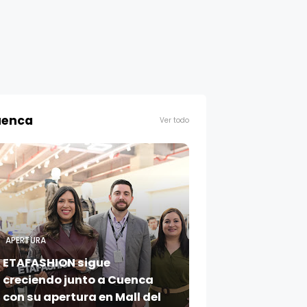
enca
Ver todo
APERTURA
ETAFASHION sigue
creciendo junto a Cuenca
con su apertura en Mall del