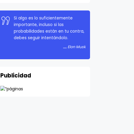
Si algo es lo suficientemente
importante, incluso si las
probabilidades están en tu contra,
debes seguir intentándolo.
Elon Musk
Publicidad