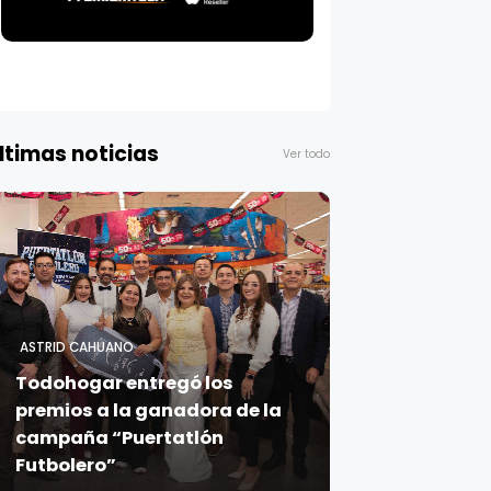
ltimas noticias
Ver todo
ASTRID CAHUANO
Todohogar entregó los
premios a la ganadora de la
campaña “Puertatlón
Futbolero”