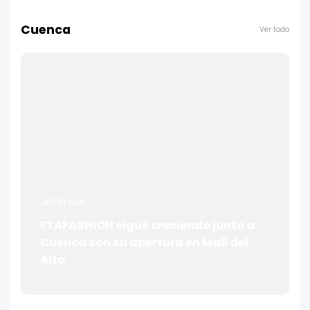
Cuenca
Ver todo
APERTURA
ETAFASHION sigue creciendo junto a
Cuenca con su apertura en Mall del
Alto