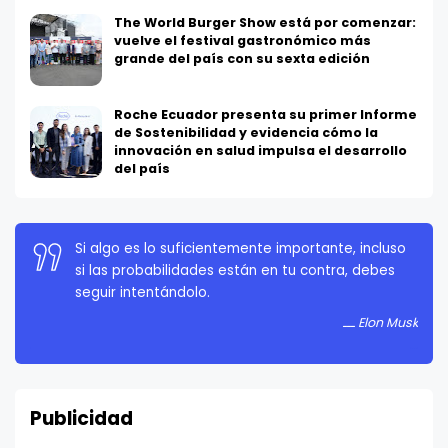
The World Burger Show está por comenzar:
vuelve el festival gastronómico más
grande del país con su sexta edición
Roche Ecuador presenta su primer Informe
de Sostenibilidad y evidencia cómo la
innovación en salud impulsa el desarrollo
del país
Si algo es lo suficientemente importante, incluso
La persistencia es muy importante. No debes
si las probabilidades están en tu contra, debes
rendirte a menos que estés obligado a rendirte.
seguir intentándolo.
Elon Musk
Elon Musk
Publicidad