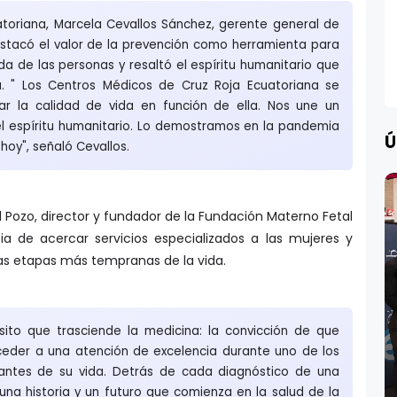
atoriana, Marcela Cevallos Sánchez, gerente general de
estacó el valor de la prevención como herramienta para
da de las personas y resaltó el espíritu humanitario que
a. " Los Centros Médicos de Cruz Roja Ecuatoriana se
ar la calidad de vida en función de ella. Nos une un
l espíritu humanitario. Lo demostramos en la pandemia
Ú
 hoy", señaló Cevallos.
l Pozo, director y fundador de la Fundación Materno Fetal
ia de acercar servicios especializados a las mujeres y
las etapas más tempranas de la vida.
ito que trasciende la medicina: la convicción de que
eder a una atención de excelencia durante uno de los
tes de su vida. Detrás de cada diagnóstico de una
una historia y un futuro que comienza en la salud de la