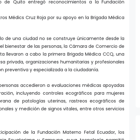
 de Quito entregó reconocimientos a la Fundación
tros Médics Cruz Roja por su apoyo en la Brigada Médica
llo de una ciudad no se construye únicamente desde la
el bienestar de las personas, la Cámara de Comercio de
eta llevaron a cabo la primera Brigada Médica CCQ, una
esa privada, organizaciones humanitarias y profesionales
ón preventiva y especializada a la ciudadanía.
e personas accedieron a evaluaciones médicas apoyadas
ación, incluyendo controles ecográficos para mujeres
ana de patologías uterinas, rastreos ecográficos de
ionales y medición de signos vitales, entre otros servicios
rticipación de la Fundación Materno Fetal Ecuador, los
oja Ecuatoriana y Samsung, cuya tecnología permitió