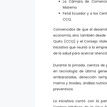
La Cámara de Comercio
Materno
Fetal Ecuador y a los Cen
CCQ.
Convencidos de que el desarro
economía, sino también desde 
Quito (CCQ) y el Consejo Viol
iniciativa que reunió a la empr
de la salud para acercar atenci
Durante la jornada, cientos d
en tecnología de última gener
embarazadas, detección tempr
mama y tiroides, análisis nutric
preventivos.
La iniciativa contó con la pa
Centros Médicos de la Cruz R