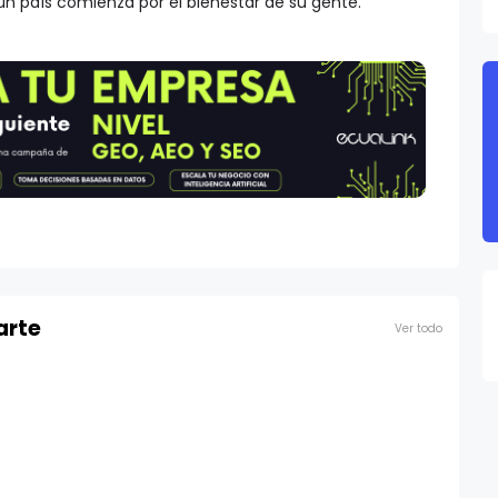
un país comienza por el bienestar de su gente.
arte
Ver todo