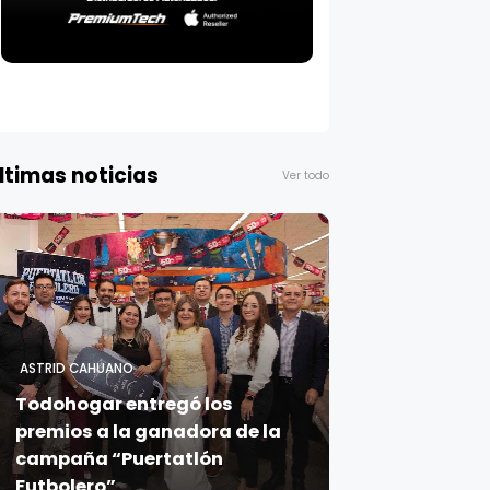
ltimas noticias
Ver todo
ASTRID CAHUANO
Todohogar entregó los
premios a la ganadora de la
campaña “Puertatlón
Futbolero”