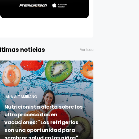
ltimas noticias
Ver todo
ANA ALTAMIRANO
Nutricionista alerta sobre los
ultraprocesados en
vacaciones: "Los refrigerios
son una oportunidad para
sembrar salud en los niños"