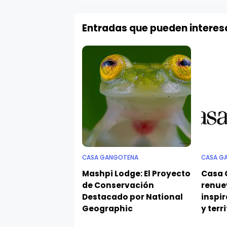
Entradas que pueden interes
CASA GANGOTENA
CASA G
Mashpi Lodge: El Proyecto
Casa 
de Conservación
renue
Destacado por National
inspir
Geographic
y terr