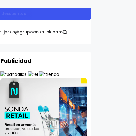
o
s: jesus@grupoecualink.com
Publicidad