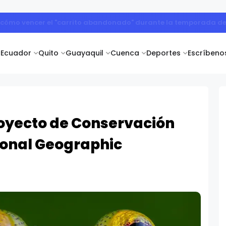
ogística con plataformas aisladas de sus cadenas de suministr
Ecuador
Quito
Guayaquil
Cuenca
Deportes
Escríbeno
royecto de Conservación
ional Geographic