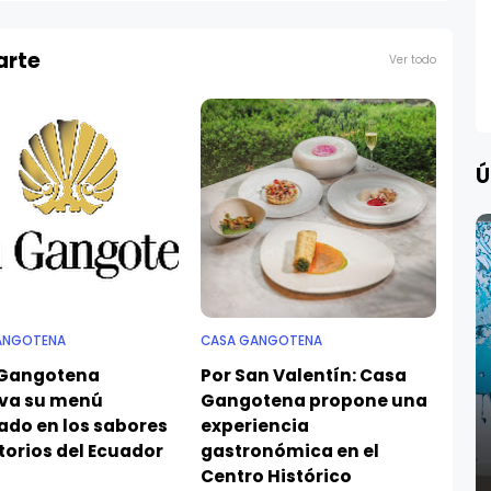
arte
Ver todo
Ú
ANGOTENA
CASA GANGOTENA
Gangotena
Por San Valentín: Casa
va su menú
Gangotena propone una
ado en los sabores
experiencia
itorios del Ecuador
gastronómica en el
Centro Histórico