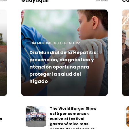
Guayaquil
Cu
DÍA MUNDIAL DE LA HEPATITIS:
Día Mundial de la Hepatitis:
prevención, diagnóstico y
atención oportuna para
proteger la salud del
hígado
The World Burger Show
está por comenzar:
a
vuelve el festival
gastronómico más