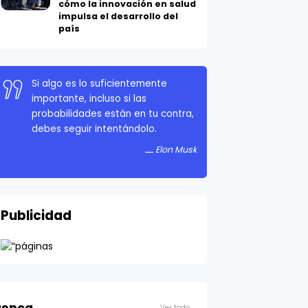
cómo la innovación en salud
impulsa el desarrollo del
país
Si algo es lo suficientemente
importante, incluso si las
probabilidades están en tu contra,
debes seguir intentándolo.
Elon Musk
Publicidad
Ver todo