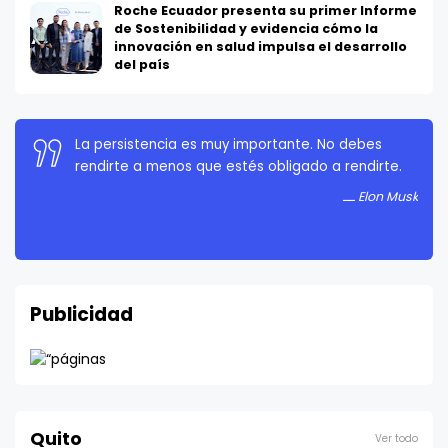
Roche Ecuador presenta su primer Informe
de Sostenibilidad y evidencia cómo la
innovación en salud impulsa el desarrollo
del país
Si algo es lo suficientemente importante, incluso
La persistencia es muy importante. No debes
si las probabilidades están en tu contra, debes
rendirte a menos que estés obligado a rendirte.
seguir intentándolo.
Elon Musk
Elon Musk
Publicidad
Quito
Ver todo