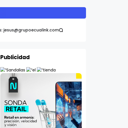
nfantil
s: jesus@grupoecualink.com
Publicidad