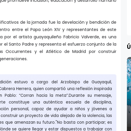
a que promueve inclusión, educación y desarrollo humano
icativos de la jornada fue la develación y bendición de
entro entre el Papa León XIV y representantes de este
a por el artista guayaquileño Fabricio Valverde, es una
r el Santo Padre y representa el esfuerzo conjunto de la
Ú
as Occurrentes y el Atlético de Madrid por construir
generaciones.
ición estuvo a cargo del Arzobispo de Guayaquil,
abrera Herrera, quien compartió una reflexión inspirada
n Pablo: “Corran hacia la meta”.Durante su mensaje,
e constituye una auténtica escuela de disciplina,
ación personal, capaz de ayudar a niños y jóvenes a
 construir un proyecto de vida alejado de la violencia, las
es que amenazan su futuro."No basta con participar; es
ónde se quiere llegar y estar dispuestos a trabajar con