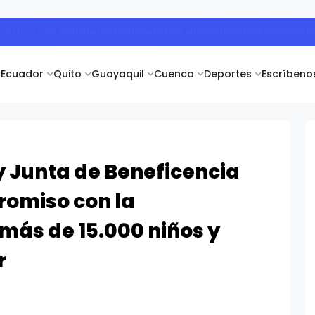
aneosinostosis puede prevenir complicaciones en el desarrollo i
Ecuador
Quito
Guayaquil
Cuenca
Deportes
Escríbeno
y Junta de Beneficencia
romiso con la
más de 15.000 niños y
r