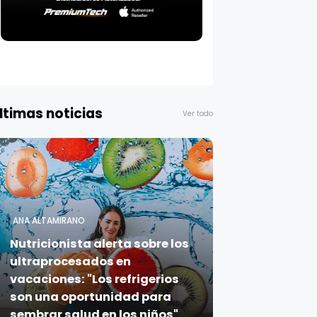
ltimas noticias
Ver todo
ANA ALTAMIRANO
Nutricionista alerta sobre los
ultraprocesados en
vacaciones: "Los refrigerios
son una oportunidad para
sembrar salud en los niños"