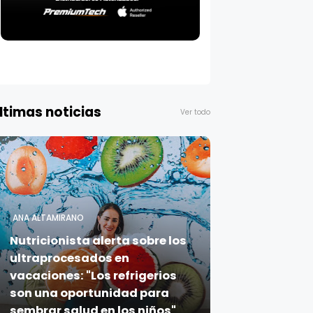
ltimas noticias
Ver todo
ANA ALTAMIRANO
Nutricionista alerta sobre los
ultraprocesados en
vacaciones: "Los refrigerios
son una oportunidad para
sembrar salud en los niños"