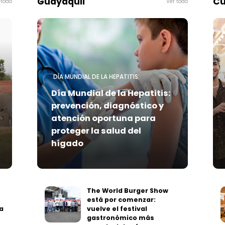
Guayaquil
Cu
 todo
Ver todo
DÍA MUNDIAL DE LA HEPATITIS:
Día Mundial de la Hepatitis:
prevención, diagnóstico y
atención oportuna para
proteger la salud del
hígado
The World Burger Show
está por comenzar:
a
vuelve el festival
gastronómico más