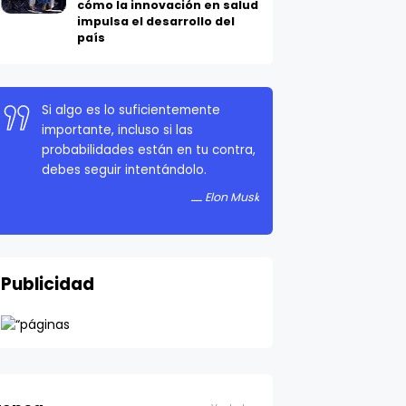
cómo la innovación en salud
impulsa el desarrollo del
país
Si algo es lo suficientemente
importante, incluso si las
probabilidades están en tu contra,
debes seguir intentándolo.
Elon Musk
Publicidad