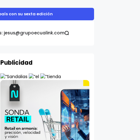
aís con su sexta edición
s: jesus@grupoecualink.com
Publicidad