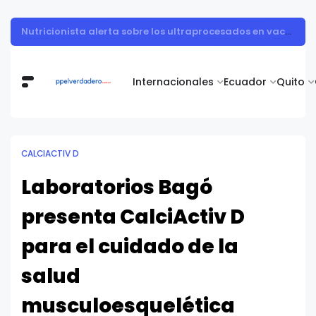
Muestra de arte contemporáneo reunió a cuerpo diplomático y artistas nacionales en la Academia Diplomática Galo Plaza
Internacionales
Ecuador
Quito
CALCIACTIV D
Laboratorios Bagó
presenta CalciActiv D
para el cuidado de la
salud
musculoesquelética