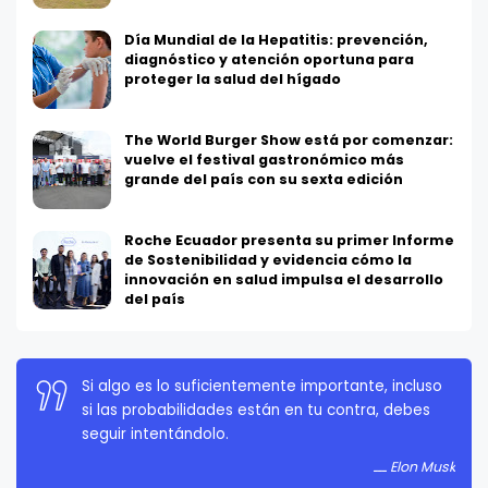
Día Mundial de la Hepatitis: prevención,
diagnóstico y atención oportuna para
proteger la salud del hígado
The World Burger Show está por comenzar:
vuelve el festival gastronómico más
grande del país con su sexta edición
Roche Ecuador presenta su primer Informe
de Sostenibilidad y evidencia cómo la
innovación en salud impulsa el desarrollo
del país
Si algo es lo suficientemente importante, incluso
La persistencia es muy importante. No debes
si las probabilidades están en tu contra, debes
rendirte a menos que estés obligado a rendirte.
seguir intentándolo.
Elon Musk
Elon Musk