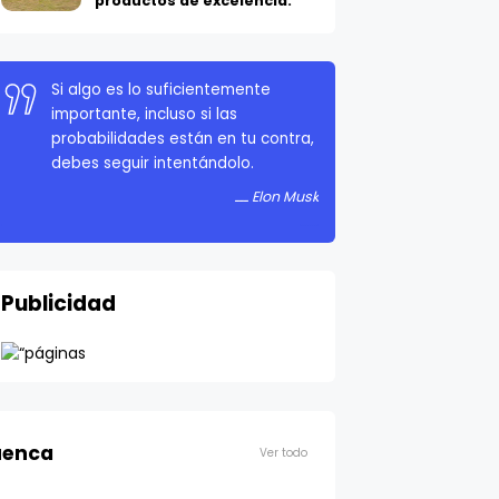
productos de excelencia.
Si algo es lo suficientemente
importante, incluso si las
probabilidades están en tu contra,
debes seguir intentándolo.
Elon Musk
Publicidad
enca
Ver todo