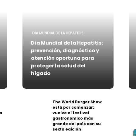
DÍA MUNDIAL DE LA HEPATITIS:
Día Mundial de la Hepatitis:
prevención, diagnóstico y
atención oportuna para
proteger la salud del
hígado
The World Burger Show
está por comenzar:
a
vuelve el festival
gastronómico más
grande del país con su
sexta edición