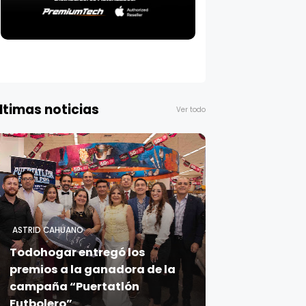
ltimas noticias
Ver todo
ASTRID CAHUANO
Todohogar entregó los
premios a la ganadora de la
campaña “Puertatlón
Futbolero”