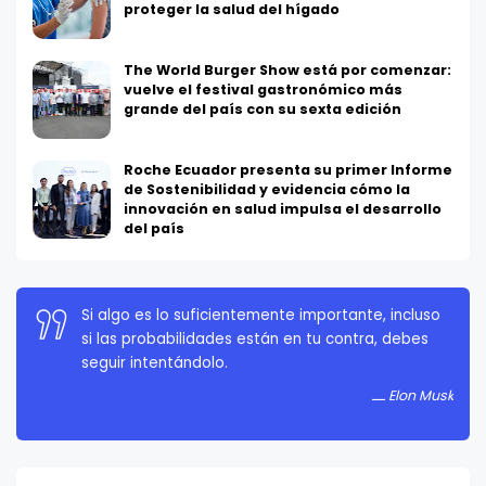
proteger la salud del hígado
The World Burger Show está por comenzar:
vuelve el festival gastronómico más
grande del país con su sexta edición
Roche Ecuador presenta su primer Informe
de Sostenibilidad y evidencia cómo la
innovación en salud impulsa el desarrollo
del país
Si algo es lo suficientemente importante, incluso
La persistencia es muy importante. No debes
si las probabilidades están en tu contra, debes
rendirte a menos que estés obligado a rendirte.
seguir intentándolo.
Elon Musk
Elon Musk