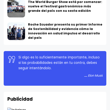
The World Burger Show está por comenzar:
vuelve el festival gastronómico más
grande del país con su sexta edición
Roche Ecuador presenta su primer Informe
de Sostenibilidad y evidencia cómo la
innovación en salud impulsa el desarrollo
del país
Si algo es lo suficientemente importante, incluso
La persistencia es muy importante. No debes
si las probabilidades están en tu contra, debes
rendirte a menos que estés obligado a rendirte.
seguir intentándolo.
Elon Musk
Elon Musk
Publicidad