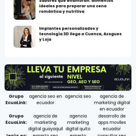
Sabores que enamoran: alimentos
ideales para preparar una cena
romántica y nutritiva
Implantes personalizados y
tecnología 3D llega a Cuenca, Azogues
y Loja
Grupo
agencia seo en
agencia seo
agencia de
EcuaLink:
ecuador
marketing digital
en ecuador
Grupo
agencia de
agencia
desarrollo de
EcuaLink:
marketing
marketing
apps moviles
digital guayaquil
digital quito
ecuador
Jesús.ec:
experto seo
experto
consultor seo