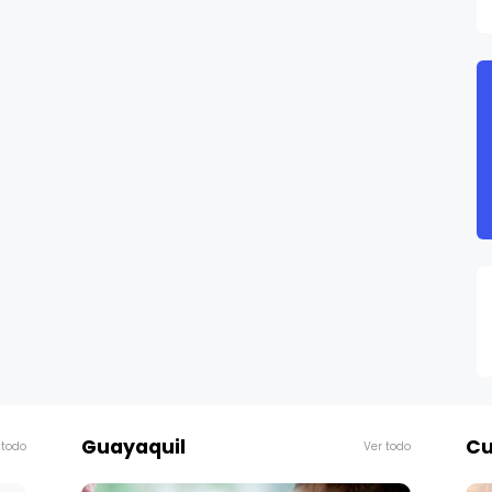
Guayaquil
Cu
 todo
Ver todo