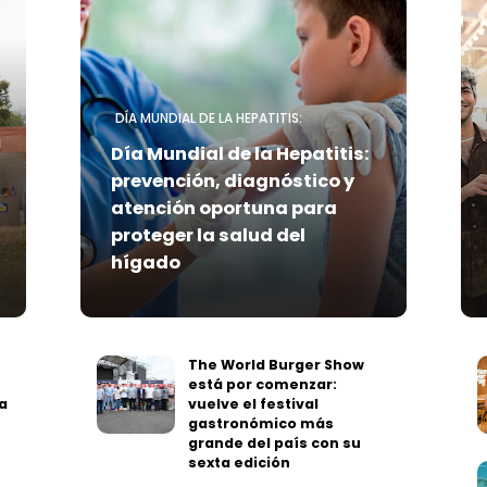
DÍA MUNDIAL DE LA HEPATITIS:
Día Mundial de la Hepatitis:
prevención, diagnóstico y
atención oportuna para
proteger la salud del
hígado
The World Burger Show
está por comenzar:
a
vuelve el festival
gastronómico más
grande del país con su
sexta edición