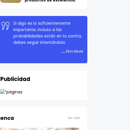
productos de excelencia.
Si algo es lo suficientemente
importante, incluso si las
probabilidades están en tu contra,
debes seguir intentándolo.
Elon Musk
Publicidad
enca
Ver todo