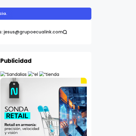
cia.
s: jesus@grupoecualink.com
Publicidad