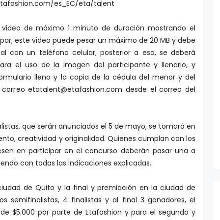
.etafashion.com/es_EC/eta/talent
un video de máximo 1 minuto de duración mostrando el
cipar; este video puede pesar un máximo de 20 MB y debe
al con un teléfono celular; posterior a eso, se deberá
ara el uso de la imagen del participante y llenarlo, y
formulario lleno y la copia de la cédula del menor y del
l correo etatalent@etafashion.com desde el correo del
nalistas, que serán anunciados el 5 de mayo, se tomará en
ento, creatividad y originalidad. Quienes cumplan con los
eresen en participar en el concurso deberán pasar una a
iendo con todas las indicaciones explicadas.
 ciudad de Quito y la final y premiación en la ciudad de
 semifinalistas, 4 finalistas y al final 3 ganadores, el
 de $5.000 por parte de Etafashion y para el segundo y