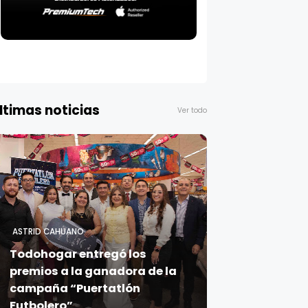
ltimas noticias
Ver todo
ASTRID CAHUANO
Todohogar entregó los
premios a la ganadora de la
campaña “Puertatlón
Futbolero”