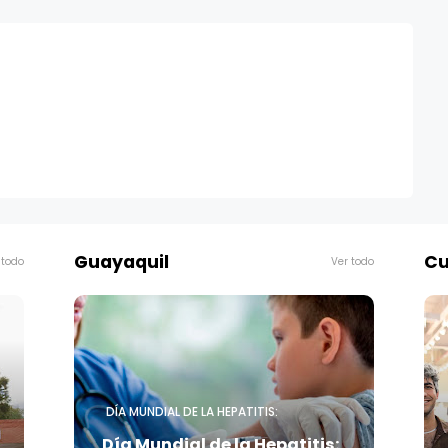
Guayaquil
Cu
 todo
Ver todo
DÍA MUNDIAL DE LA HEPATITIS:
Día Mundial de la Hepatitis: