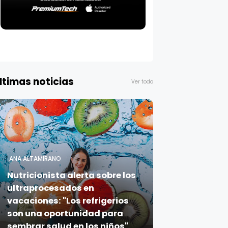
ltimas noticias
Ver todo
ANA ALTAMIRANO
Nutricionista alerta sobre los
ultraprocesados en
vacaciones: "Los refrigerios
son una oportunidad para
sembrar salud en los niños"