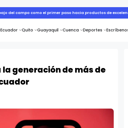
 cuerpo diplomático y artistas nacionales en la Academia Dipl
Ecuador
Quito
Guayaquil
Cuenca
Deportes
Escríbeno
a la generación de más de
Ecuador