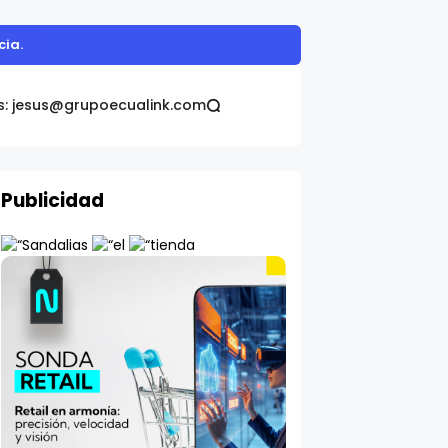
omática Galo Plaza
s: jesus@grupoecualink.com
Publicidad