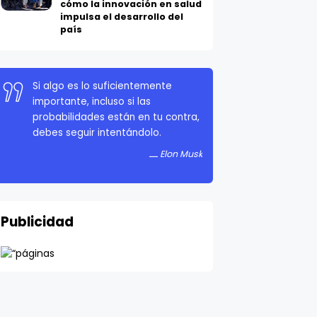
cómo la innovación en salud
impulsa el desarrollo del
país
Si algo es lo suficientemente
importante, incluso si las
probabilidades están en tu contra,
debes seguir intentándolo.
Elon Musk
Publicidad