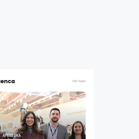
enca
Ver todo
APERTURA