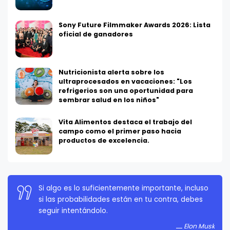
Sony Future Filmmaker Awards 2026: Lista
oficial de ganadores
Nutricionista alerta sobre los
ultraprocesados en vacaciones: "Los
refrigerios son una oportunidad para
sembrar salud en los niños"
Vita Alimentos destaca el trabajo del
campo como el primer paso hacia
productos de excelencia.
Si algo es lo suficientemente importante, incluso
La persistencia es muy importante. No debes
si las probabilidades están en tu contra, debes
rendirte a menos que estés obligado a rendirte.
seguir intentándolo.
Elon Musk
Elon Musk