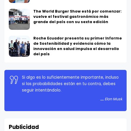
The World Burger Show está por comenzar:
vuelve el festival gastronómico más
grande del país con su sexta edición
Roche Ecuador presenta su primer Informe
de Sostenibilidad y evidencia cómo la
innovación en salud impulsa el desarrollo
del país
Si algo es lo suficientemente importante, incluso
La persistencia es muy importante. No debes
si las probabilidades están en tu contra, debes
rendirte a menos que estés obligado a rendirte.
seguir intentándolo.
Elon Musk
Elon Musk
Publicidad