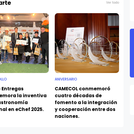
arte
Ver todo
OLLO
ANIVERSARIO
 Entregas
CAMECOL conmemoró
mora la inventiva
cuatro décadas de
gastronomía
fomento a la integración
nal en eChef 2025.
y cooperación entre dos
naciones.