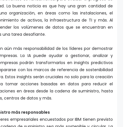
idad. La buena noticia es que hay una gran cantidad de
na organización, en áreas como las instalaciones, el
imiento de activos, la infraestructura de TI y más. Al
tender los volúmenes de datos que se encuentran en
s una tarea desafiante.
rán aún más responsabilidad de los líderes por demostrar
empresas. La IA puede ayudar a gestionar, analizar y
 empresas podrán transformarlos en insights predictivos
pararse con los marcos de referencia de sostenibilidad
ra. Estos insights serán cruciales no solo para la creación
ra tomar acciones basadas en datos para reducir el
aciones en áreas desde la cadena de suministro, hasta
es, centros de datos y más.
istro más responsables
líderes empresariales encuestados por IBM tienen previsto
 cadena de suministro sea más sostenible y circular. La