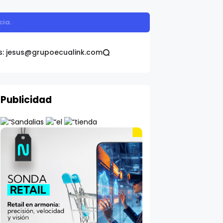
omática Galo Plaza
s: jesus@grupoecualink.com
Publicidad