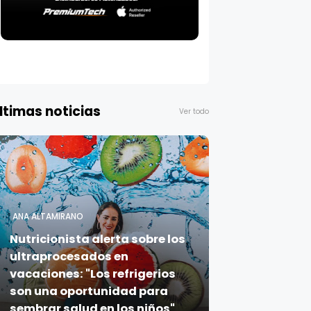
ltimas noticias
Ver todo
ANA ALTAMIRANO
Nutricionista alerta sobre los
ultraprocesados en
vacaciones: "Los refrigerios
son una oportunidad para
sembrar salud en los niños"