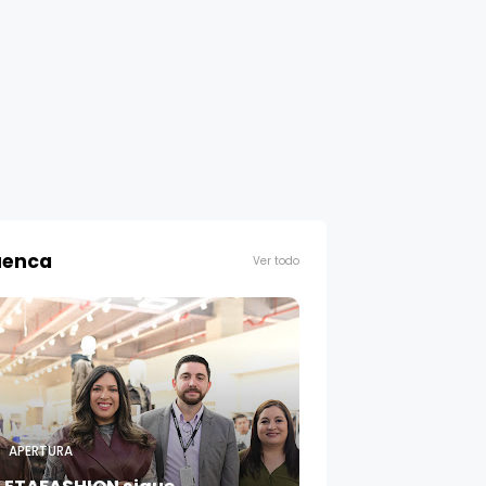
enca
Ver todo
APERTURA