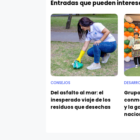
Entradas que pueden interes
CONSEJOS
DESARR
Del asfalto al mar: el
Grupo
inesperado viaje de los
conme
residuos que desechas
y la 
nacio