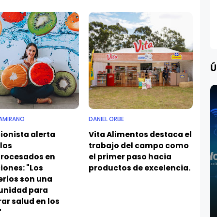
Ú
AMIRANO
DANIEL ORBE
ionista alerta
Vita Alimentos destaca el
los
trabajo del campo como
procesados en
el primer paso hacia
iones: "Los
productos de excelencia.
erios son una
unidad para
ar salud en los
"