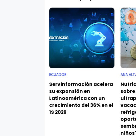
ECUADOR
ANA ALT
Servinformación acelera
Nutric
su expansión en
sobre 
Latinoamérica con un
ultra
crecimiento del 36% en el
vacac
1S 2026
refrig
oport
sembr
niños