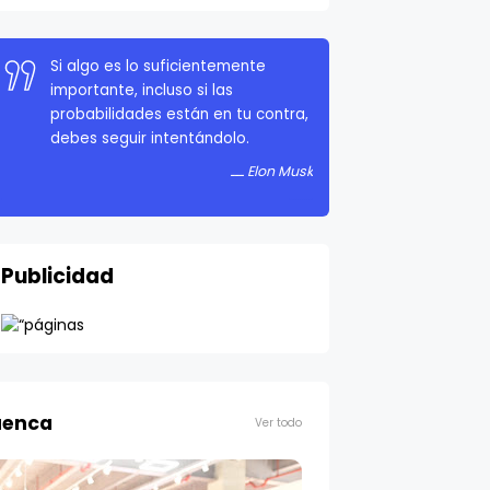
Si algo es lo suficientemente
importante, incluso si las
probabilidades están en tu contra,
debes seguir intentándolo.
Elon Musk
Publicidad
enca
Ver todo