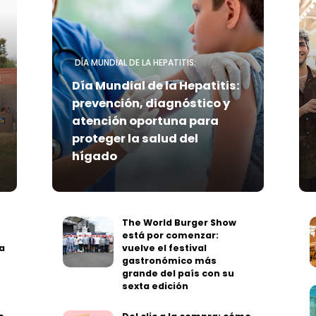
DÍA MUNDIAL DE LA HEPATITIS:
Día Mundial de la Hepatitis:
prevención, diagnóstico y
atención oportuna para
proteger la salud del
hígado
The World Burger Show
está por comenzar:
a
vuelve el festival
gastronómico más
grande del país con su
sexta edición