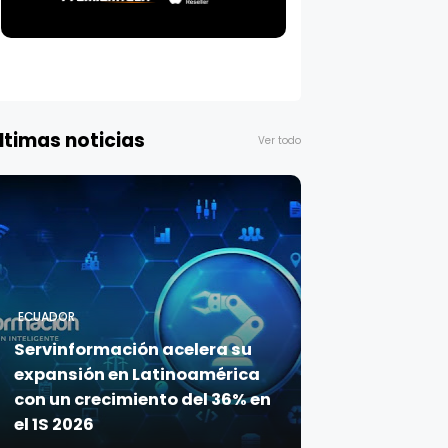
ltimas noticias
Ver todo
ECUADOR
Servinformación acelera su
expansión en Latinoamérica
con un crecimiento del 36% en
el 1S 2026