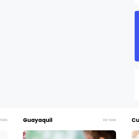
Guayaquil
Cu
 todo
Ver todo