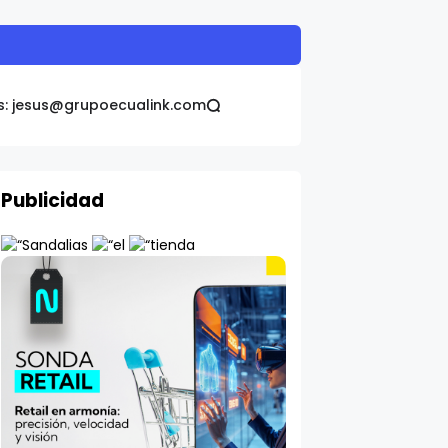
proteger la salud del hígado
s: jesus@grupoecualink.com
Publicidad