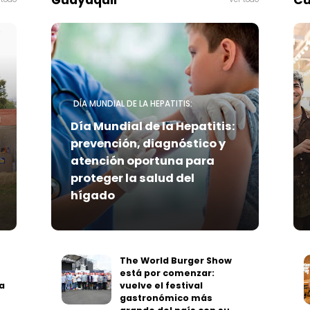
Guayaquil
Cu
DÍA MUNDIAL DE LA HEPATITIS:
Día Mundial de la Hepatitis:
prevención, diagnóstico y
atención oportuna para
proteger la salud del
hígado
The World Burger Show
está por comenzar:
a
vuelve el festival
gastronómico más