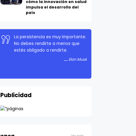
cómo la innovación en salud
impulsa el desarrollo del
país
Si algo es lo suficientemente
importante, incluso si las
probabilidades están en tu contra,
debes seguir intentándolo.
Elon Musk
Publicidad
Ver todo