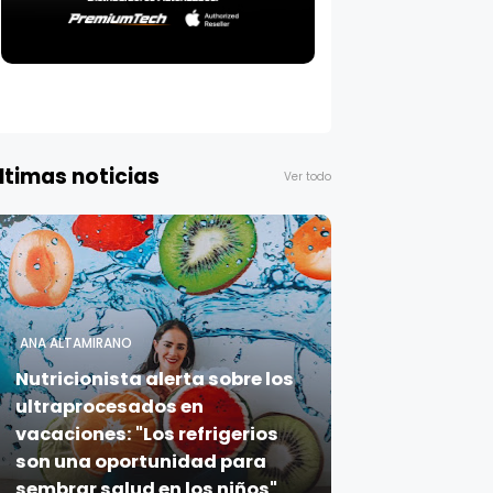
ltimas noticias
Ver todo
ANA ALTAMIRANO
Nutricionista alerta sobre los
ultraprocesados en
vacaciones: "Los refrigerios
son una oportunidad para
sembrar salud en los niños"