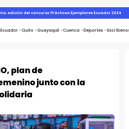
la Hepatitis: prevención, diagnóstico y atención oportuna para 
Ecuador
Quito
Guayaquil
Cuenca
Deportes
Escríbeno
O, plan de
menino junto con la
olidaria