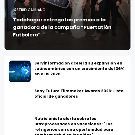
ASTRID CAHUANO
Todohogar entregó los premios a la
ganadora de la campaña “Puertatlón
Futbolero”
Servinformación acelera su expansión en
Latinoamérica con un crecimiento del 36%
en el 1S 2026
Sony Future Filmmaker Awards 2026: Lista
oficial de ganadores
Nutricionista alerta sobre los
ultraprocesados en vacaciones: "Los
refrigerios son una oportunidad para
sembrar salud en los niños"