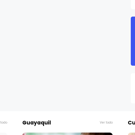
Guayaquil
Cu
 todo
Ver todo