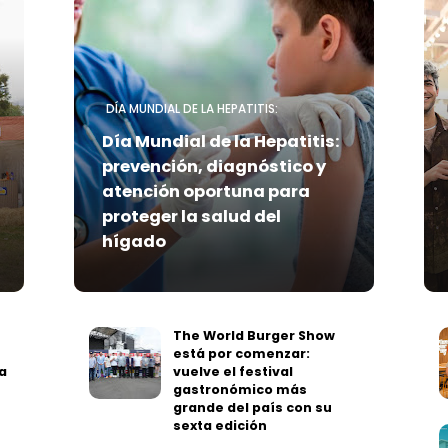
DÍA MUNDIAL DE LA HEPATITIS:
Día Mundial de la Hepatitis:
prevención, diagnóstico y
atención oportuna para
proteger la salud del
hígado
The World Burger Show
está por comenzar:
a
vuelve el festival
gastronómico más
grande del país con su
sexta edición