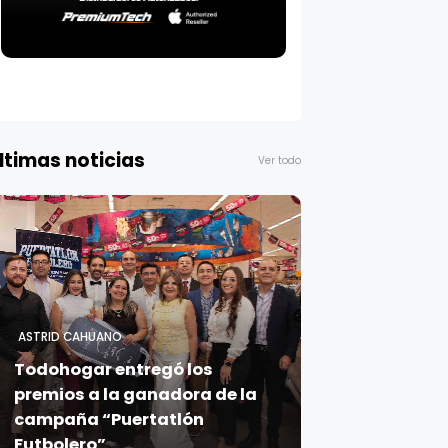
ltimas noticias
Ver todo
ASTRID CAHUANO
Todohogar entregó los
premios a la ganadora de la
campaña “Puertatlón
Futbolero”