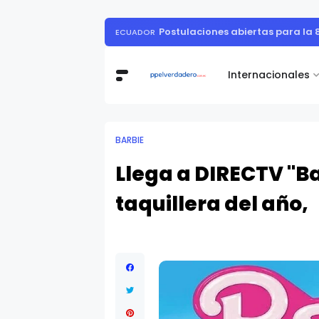
Servinformación acelera su expa
ECUADOR
Internacionales
BARBIE
Llega a DIRECTV "Ba
taquillera del año,