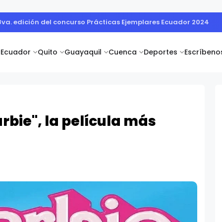
nsión en Latinoamérica con un crecimiento del 36% en el 1S 202
Ecuador
Quito
Guayaquil
Cuenca
Deportes
Escríbeno
rbie", la película más