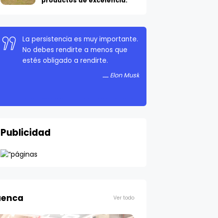
productos de excelencia.
La persistencia es muy importante.
No debes rendirte a menos que
estés obligado a rendirte.
Elon Musk
Publicidad
enca
Ver todo