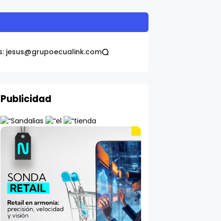
6
s: jesus@grupoecualink.com
Publicidad