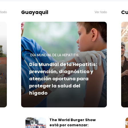
Guayaquil
Cu
 todo
Ver todo
DÍA MUNDIAL DE LA HEPATITIS:
Día Mundial de la Hepatitis:
prevención, diagnóstico y
atención oportuna para
proteger la salud del
hígado
The World Burger Show
está por comenzar: