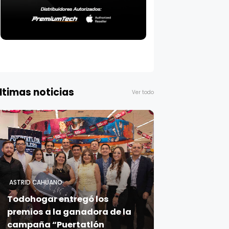
ltimas noticias
Ver todo
ASTRID CAHUANO
Todohogar entregó los
premios a la ganadora de la
campaña “Puertatlón