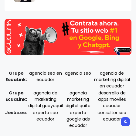
Grupo
agencia seo en
agencia seo
agencia de
EcuaLink:
ecuador
marketing digital
en ecuador
Grupo
agencia de
agencia
desarrollo de
EcuaLink:
marketing
marketing
apps moviles
digital guayaquil
digital quito
ecuador
Jesús.ec:
experto seo
experto
consultor seo
ecuador
google ads
ecuador
ecuador