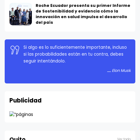
Roche Ecuador presenta su primer Informe
de Sostenibilidad y evidencia cómo la
innovación en salud impulsa el desarrollo
del país
Si algo es lo suficientemente importante, incluso
La persistencia es muy importante. No debes
si las probabilidades están en tu contra, debes
rendirte a menos que estés obligado a rendirte.
seguir intentándolo.
Elon Musk
Elon Musk
Publicidad
Quito
Ver todo