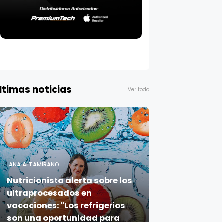
ltimas noticias
Ver todo
ANA ALTAMIRANO
Nutricionista alerta sobre los
ultraprocesados en
vacaciones: "Los refrigerios
son una oportunidad para
sembrar salud en los niños"