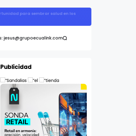
proteger la salud del hígado
s: jesus@grupoecualink.com
Publicidad