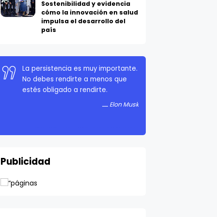
cómo la innovación en salud
impulsa el desarrollo del
país
La persistencia es muy importante.
No debes rendirte a menos que
estés obligado a rendirte.
Elon Musk
Publicidad
Ver todo