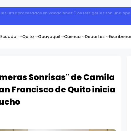
la Hepatitis: prevención, diagnóstico y atención oportuna para 
Ecuador
Quito
Guayaquil
Cuenca
Deportes
Escríbeno
rimeras Sonrisas" de Camila
an Francisco de Quito inicia
cucho