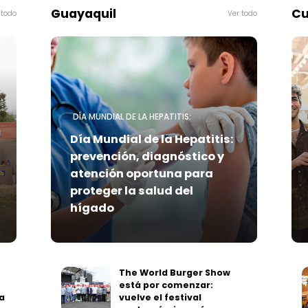
Guayaquil
Cu
DÍA MUNDIAL DE LA HEPATITIS:
Día Mundial de la Hepatitis:
prevención, diagnóstico y
atención oportuna para
proteger la salud del
hígado
The World Burger Show
está por comenzar:
a
vuelve el festival
gastronómico más