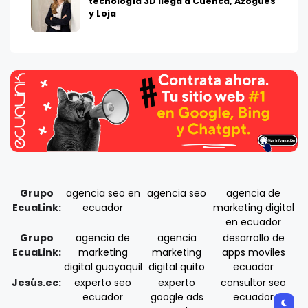
tecnología 3D llega a Cuenca, Azogues
y Loja
Grupo
agencia seo en
agencia seo
agencia de
EcuaLink:
ecuador
marketing digital
en ecuador
Grupo
agencia de
agencia
desarrollo de
EcuaLink:
marketing
marketing
apps moviles
digital guayaquil
digital quito
ecuador
Jesús.ec:
experto seo
experto
consultor seo
ecuador
google ads
ecuador