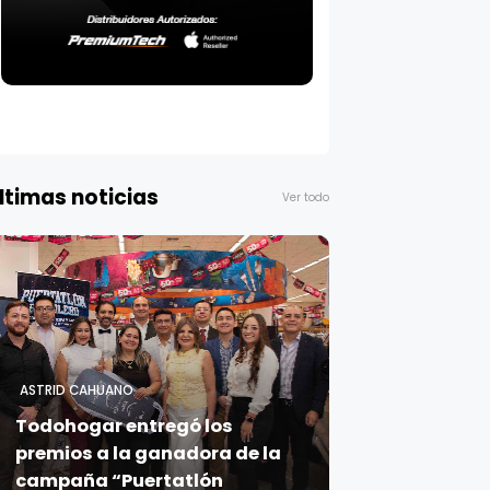
ltimas noticias
Ver todo
ASTRID CAHUANO
Todohogar entregó los
premios a la ganadora de la
campaña “Puertatlón