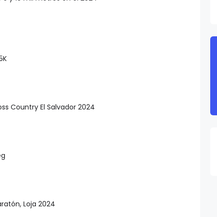
5K
s Country El Salvador 2024
eg
atón, Loja 2024