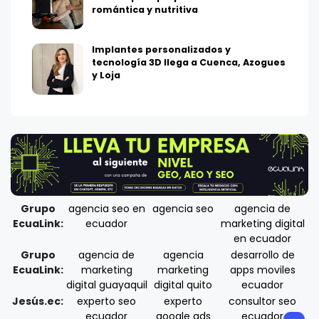
romántica y nutritiva
Implantes personalizados y
tecnología 3D llega a Cuenca, Azogues
y Loja
Grupo
agencia seo en
agencia seo
agencia de
EcuaLink:
ecuador
marketing digital
en ecuador
Grupo
agencia de
agencia
desarrollo de
EcuaLink:
marketing
marketing
apps moviles
digital guayaquil
digital quito
ecuador
Jesús.ec:
experto seo
experto
consultor seo
ecuador
google ads
ecuador