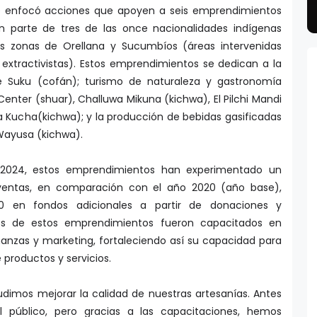
se enfocó acciones que apoyen a seis emprendimientos
n parte de tres de las once nacionalidades indígenas
s zonas de Orellana y Sucumbíos (áreas intervenidas
 extractivistas). Estos emprendimientos se dedican a la
te Suku (cofán); turismo de naturaleza y gastronomía
enter (shuar), Challuwa Mikuna (kichwa), El Pilchi Mandi
la Kucha(kichwa); y la producción de bebidas gasificadas
Wayusa (kichwa).
e 2024, estos emprendimientos han experimentado un
ventas, en comparación con el año 2020 (año base),
0 en fondos adicionales a partir de donaciones y
os de estos emprendimientos fueron capacitados en
inanzas y marketing, fortaleciendo así su capacidad para
 productos y servicios.
udimos mejorar la calidad de nuestras artesanías. Antes
 público, pero gracias a las capacitaciones, hemos