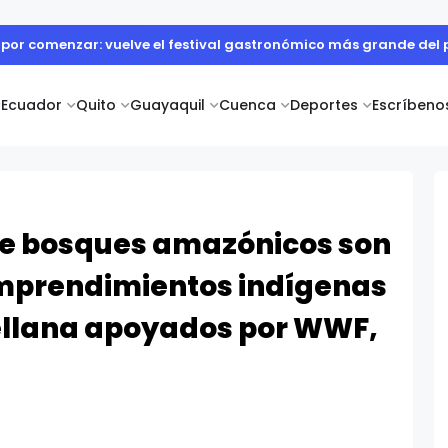
 cuerpo diplomático y artistas nacionales en la Academia Dipl
Ecuador
Quito
Guayaquil
Cuenca
Deportes
Escríbeno
de bosques amazónicos son
mprendimientos indígenas
ellana apoyados por WWF,