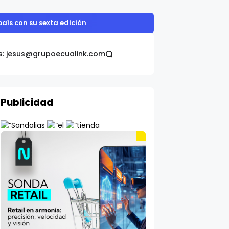
omática Galo Plaza
s: jesus@grupoecualink.com
Publicidad