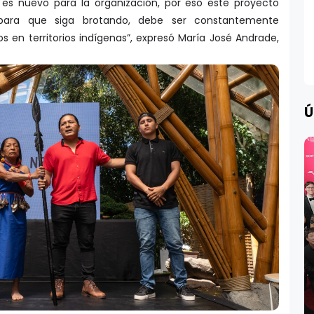
es nuevo para la organización, por eso este proyecto
 para que siga brotando, debe ser constantemente
 en territorios indígenas”, expresó María José Andrade,
Ú