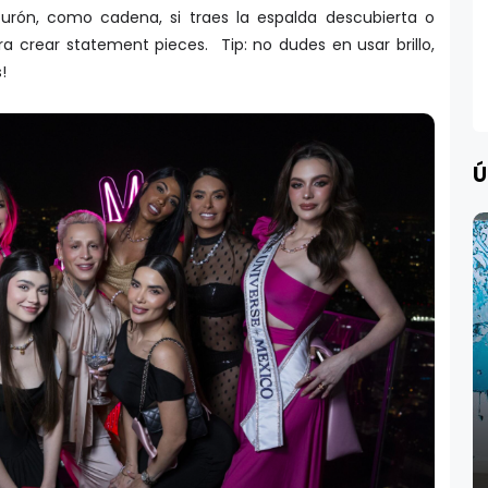
urón, como cadena, si traes la espalda descubierta o
 crear statement pieces. Tip: no dudes en usar brillo,
!
Ú