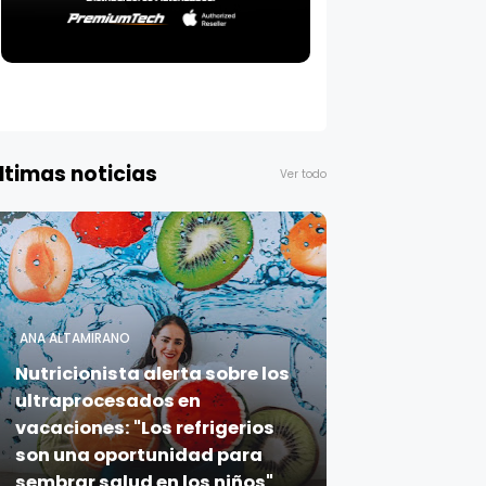
ltimas noticias
Ver todo
ANA ALTAMIRANO
Nutricionista alerta sobre los
ultraprocesados en
vacaciones: "Los refrigerios
son una oportunidad para
sembrar salud en los niños"