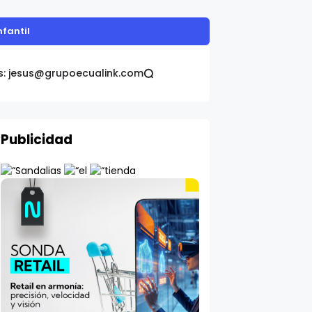
nfantil
s: jesus@grupoecualink.com
Publicidad