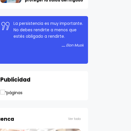
proteger la salud del hígado
La persistencia es muy importante.
No debes rendirte a menos que
estés obligado a rendirte.
Elon Musk
Publicidad
enca
Ver todo