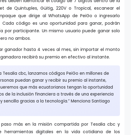
res deben identificar el código de 7 dígitos dentro de la
et de Quintuples, Güitig, 220V o Tropical, escanear el
paque que dirige al WhatsApp de PeiGo o ingresarlo
. Cada código es una oportunidad para ganar, podrán
día por participante. Un mismo usuario puede ganar solo
 pero no ambos.
r ganador hasta 4 veces al mes, sin importar el monto
a ganadora recibirá su premio en efectivo al instante.
 a Tesalia cbc, lanzamos códigos PeiGo en millones de
rsonas puedan ganar y recibir su premio al instante,
 Queremos que más ecuatorianos tengan la oportunidad
ios de la inclusión financiera a través de una experiencia
l y sencilla gracias a la tecnología.” Menciona Santiago
 paso más en la misión compartida por Tesalia cbc y
herramientas digitales en la vida cotidiana de los