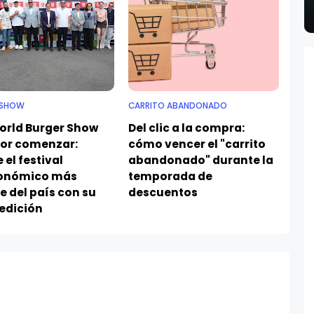
 SHOW
CARRITO ABANDONADO
orld Burger Show
Del clic a la compra:
por comenzar:
cómo vencer el "carrito
 el festival
abandonado" durante la
onómico más
temporada de
 del país con su
descuentos
 edición