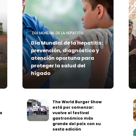
DÍA MUNDIAL DE LA HEPATITIS:
Día Mundial de la Hepatitis:
prevención, diagnóstico y
atención oportuna para
proteger la salud del
hígado
The World Burger Show
está por comenzar:
a
vuelve el festival
gastronómico más
grande del país con su
sexta edición