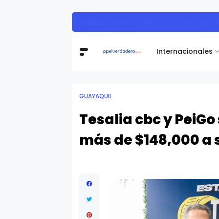
Servinformación acelera su expa
ECUADOR
Internacionales
GUAYAQUIL
Tesalia cbc y PeiGo
más de $148,000 a