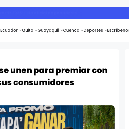
nsión en Latinoamérica con un crecimiento del 36% en el 1S 202
Ecuador
Quito
Guayaquil
Cuenca
Deportes
Escríbeno
 se unen para premiar con
 sus consumidores