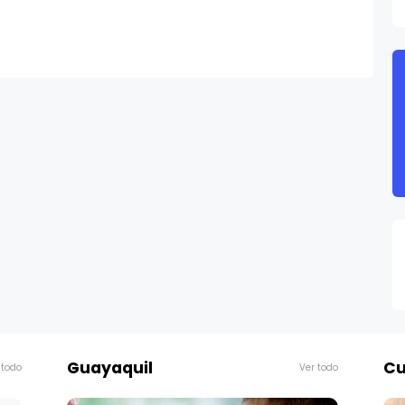
Guayaquil
Cu
 todo
Ver todo