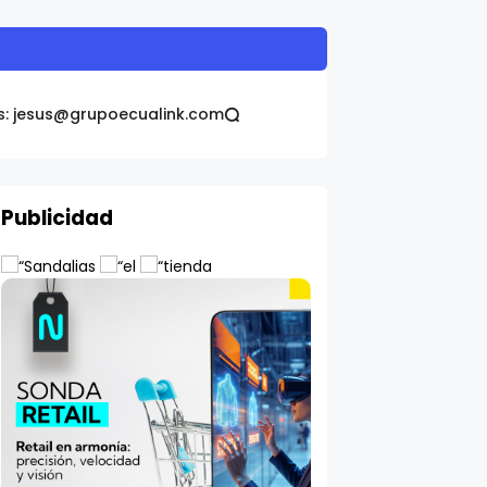
6
s: jesus@grupoecualink.com
Publicidad