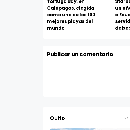
Tortuga Bay, en
Starb
Galápagos, elegida
un añ
como una de las 100
a Ecu
mejores playas del
servi
mundo
de be
Publicar un comentario
Quito
Ver