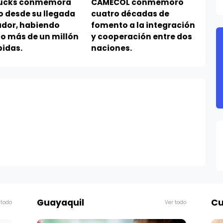
ucks conmemora
CAMECOL conmemoró
o desde su llegada
cuatro décadas de
ador, habiendo
fomento a la integración
do más de un millón
y cooperación entre dos
bidas.
naciones.
Guayaquil
Cu
 todo
Ver todo