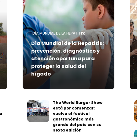
DÍA MUNDIAL DE LA HEPATITIS:
Día Mundial de la Hepatitis:
prevención, diagnóstico y
atención oportuna para
proteger la salud del
hígado
The World Burger Show
está por comenzar:
a
vuelve el festival
gastronómico más
grande del país con su
sexta edición