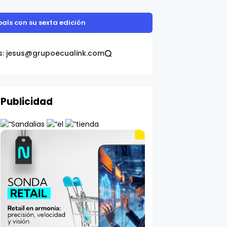
s: jesus@grupoecualink.com
Publicidad