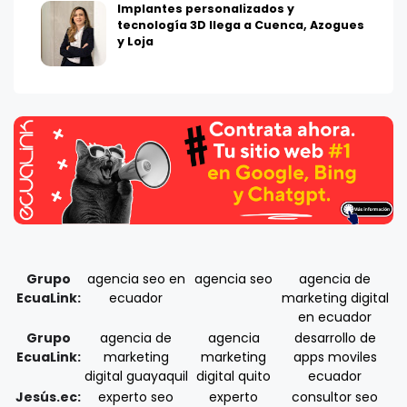
Implantes personalizados y
tecnología 3D llega a Cuenca, Azogues
y Loja
Grupo
agencia seo en
agencia seo
agencia de
EcuaLink:
ecuador
marketing digital
en ecuador
Grupo
agencia de
agencia
desarrollo de
EcuaLink:
marketing
marketing
apps moviles
digital guayaquil
digital quito
ecuador
Jesús.ec:
experto seo
experto
consultor seo