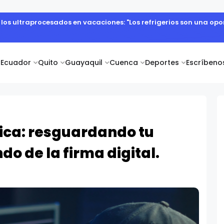
 cuerpo diplomático y artistas nacionales en la Academia Dipl
Ecuador
Quito
Guayaquil
Cuenca
Deportes
Escríbeno
ica: resguardando tu
do de la firma digital.