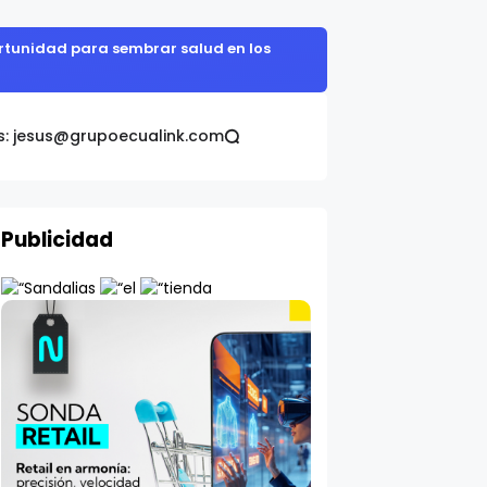
omática Galo Plaza
s: jesus@grupoecualink.com
Publicidad