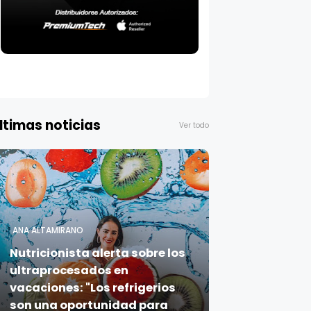
ltimas noticias
Ver todo
ANA ALTAMIRANO
Nutricionista alerta sobre los
ultraprocesados en
vacaciones: "Los refrigerios
son una oportunidad para
sembrar salud en los niños"