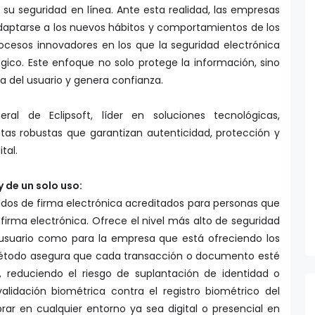
daptarse a los nuevos hábitos y comportamientos de los
ocesos innovadores en los que la seguridad electrónica
égico. Este enfoque no solo protege la información, sino
a del usuario y genera confianza.
ral de Eclipsoft, líder en soluciones tecnológicas,
as robustas que garantizan autenticidad, protección y
tal.
 de un solo uso:
ados de firma electrónica acreditados para personas que
irma electrónica. Ofrece el nivel más alto de seguridad
l usuario como para la empresa que está ofreciendo los
 método asegura que cada transacción o documento esté
o, reduciendo el riesgo de suplantación de identidad o
 validación biométrica contra el registro biométrico del
prar en cualquier entorno ya sea digital o presencial en
o de papel y optimizando el tiempo y costos asociados.