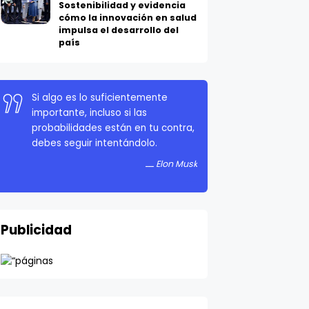
cómo la innovación en salud
impulsa el desarrollo del
país
Si algo es lo suficientemente
importante, incluso si las
probabilidades están en tu contra,
debes seguir intentándolo.
Elon Musk
Publicidad
Ver todo