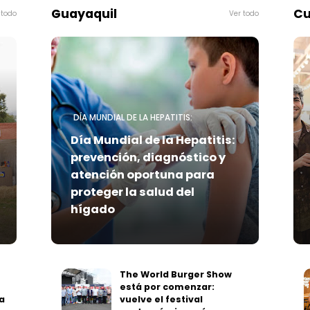
Guayaquil
Cu
DÍA MUNDIAL DE LA HEPATITIS:
Día Mundial de la Hepatitis:
prevención, diagnóstico y
atención oportuna para
proteger la salud del
hígado
The World Burger Show
está por comenzar:
a
vuelve el festival
gastronómico más