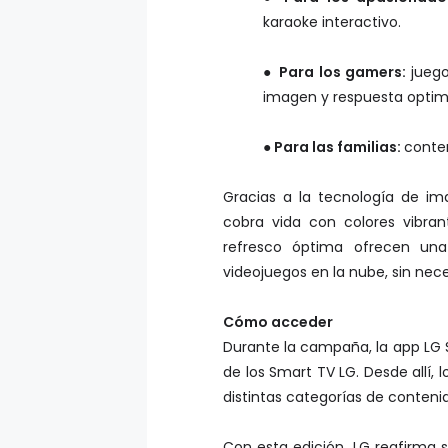
karaoke interactivo.
●
Para los gamers:
jueg
imagen y respuesta optim
●
Para las familias:
conten
Gracias a la tecnología de i
cobra vida con colores vibran
refresco óptima ofrecen una
videojuegos en la nube, sin nec
Cómo acceder
Durante la campaña, la app LG S
de los Smart TV LG. Desde allí, 
distintas categorías de conteni
Con esta edición, LG reafirma