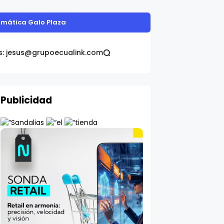
alud impulsa el desarrollo del país
s: jesus@grupoecualink.com
Publicidad