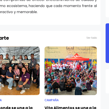
smo ecosistema, haciendo que cada momento frente al
teractivo y memorable.
arte
Ver todo
A
CAMPAÑA
onde se une a la
Vita Alimentos se une a la