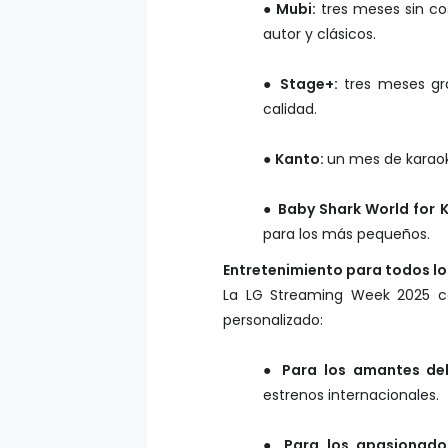
● Mubi:
tres meses sin co
autor y clásicos.
●
Stage+:
tres meses gr
calidad.
●
Kanto:
un mes de karao
●
Baby Shark World for 
para los más pequeños.
Entretenimiento para todos los
La LG Streaming Week 2025 co
personalizado:
●
Para los amantes del
estrenos internacionales.
●
Para los apasionado