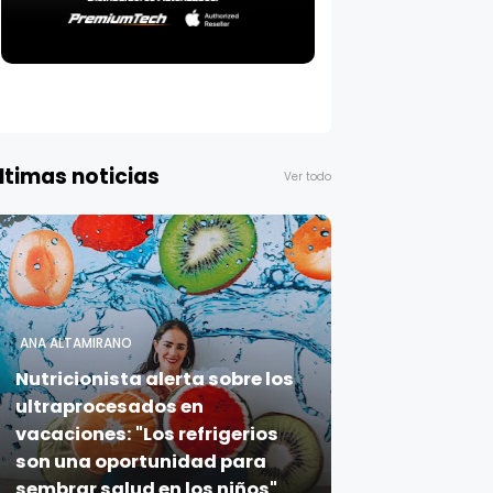
ltimas noticias
Ver todo
ANA ALTAMIRANO
Nutricionista alerta sobre los
ultraprocesados en
vacaciones: "Los refrigerios
son una oportunidad para
sembrar salud en los niños"