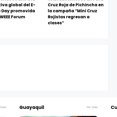
tiva global del E-
Cruz Roja de Pichincha en
 Day promovida
la campaña “Mini Cruz
l WEEE Forum
Rojistas regresan a
clases”
Guayaquil
Cu
 todo
Ver todo