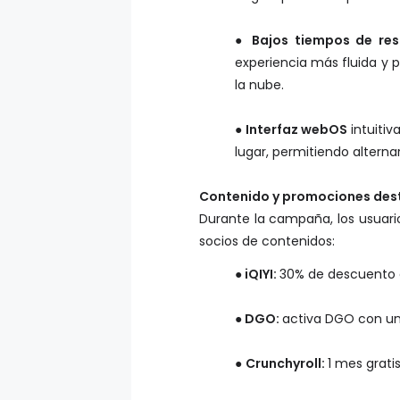
●
Bajos tiempos de re
experiencia más fluida y p
la nube.
●
Interfaz webOS
intuitiv
lugar, permitiendo alterna
Contenido y promociones de
Durante la campaña, los usuar
socios de contenidos:
●
iQIYI:
30% de descuento 
●
DGO:
activa DGO con un
●
Crunchyroll:
1 mes grati