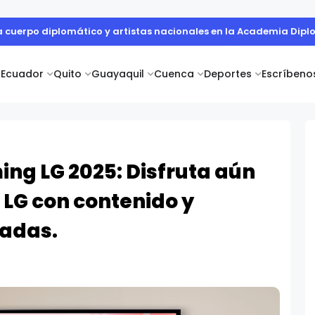
r Informe de Sostenibilidad y evidencia cómo la innovación en s
Ecuador
Quito
Guayaquil
Cuenca
Deportes
Escríbeno
ng LG 2025: Disfruta aún
 LG con contenido y
radas.