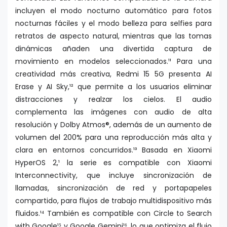
incluyen el modo nocturno automático para fotos
nocturnas fáciles y el modo belleza para selfies para
retratos de aspecto natural, mientras que las tomas
dinámicas añaden una divertida captura de
movimiento en modelos seleccionados.¹¹ Para una
creatividad más creativa, Redmi 15 5G presenta AI
Erase y AI Sky,¹² que permite a los usuarios eliminar
distracciones y realzar los cielos. El audio
complementa las imágenes con audio de alta
resolución y Dolby Atmos®, además de un aumento de
volumen del 200% para una reproducción más alta y
clara en entornos concurridos.¹³ Basada en Xiaomi
HyperOS 2,¹ la serie es compatible con Xiaomi
Interconnectivity, que incluye sincronización de
llamadas, sincronización de red y portapapeles
compartido, para flujos de trabajo multidispositivo más
fluidos.¹⁴ También es compatible con Circle to Search
with Google¹⁵ y Google Gemini¹⁶, lo que optimiza el flujo