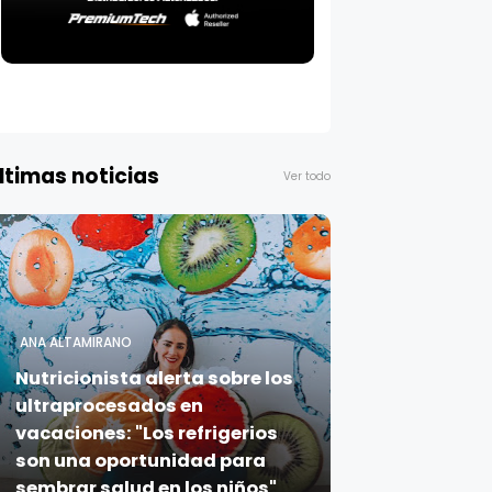
ltimas noticias
Ver todo
ANA ALTAMIRANO
Nutricionista alerta sobre los
ultraprocesados en
vacaciones: "Los refrigerios
son una oportunidad para
sembrar salud en los niños"