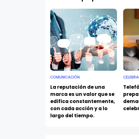
COMUNICACIÓN
CELEBRA
La reputación de una
Telef
marca es un valor que se
prepa
edifica constantemente,
deman
con cada acción y a lo
celeb
largo del tiempo.