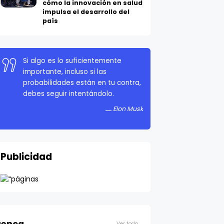
cómo la innovación en salud
impulsa el desarrollo del
país
Si algo es lo suficientemente
importante, incluso si las
probabilidades están en tu contra,
debes seguir intentándolo.
Elon Musk
Publicidad
Ver todo