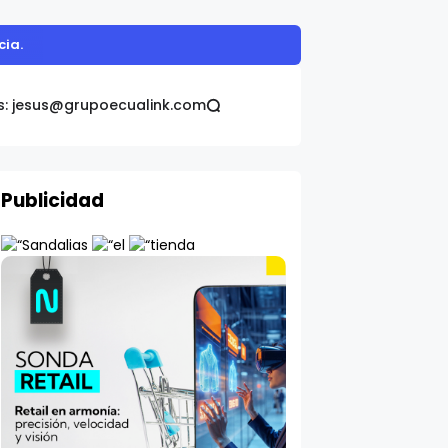
omática Galo Plaza
s: jesus@grupoecualink.com
Publicidad