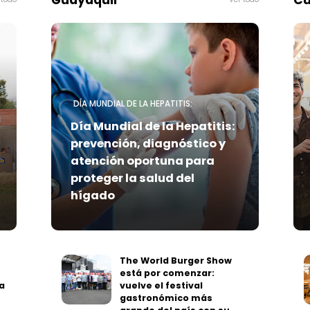
Guayaquil
Cu
DÍA MUNDIAL DE LA HEPATITIS:
Día Mundial de la Hepatitis:
prevención, diagnóstico y
atención oportuna para
proteger la salud del
hígado
The World Burger Show
está por comenzar:
a
vuelve el festival
gastronómico más