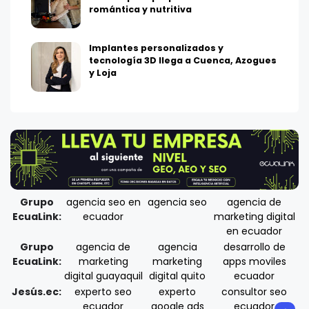
romántica y nutritiva
Implantes personalizados y
tecnología 3D llega a Cuenca, Azogues
y Loja
Grupo
agencia seo en
agencia seo
agencia de
EcuaLink:
ecuador
marketing digital
en ecuador
Grupo
agencia de
agencia
desarrollo de
EcuaLink:
marketing
marketing
apps moviles
digital guayaquil
digital quito
ecuador
Jesús.ec:
experto seo
experto
consultor seo
ecuador
google ads
ecuador