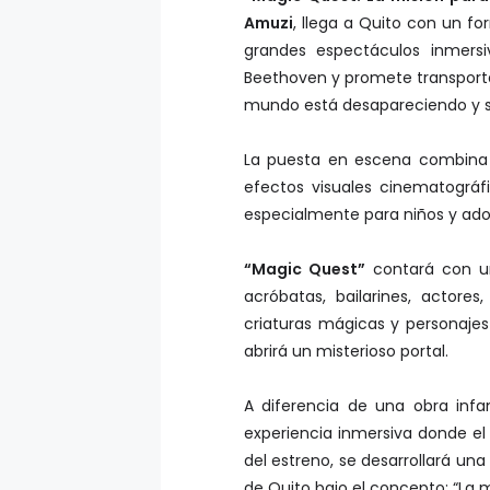
Amuzi
, llega a Quito con un f
grandes espectáculos inmers
Beethoven y promete transportar
mundo está desapareciendo y sol
La puesta en escena combina 
efectos visuales cinematográf
especialmente para niños y adol
“Magic Quest”
contará con u
acróbatas, bailarines, actore
criaturas mágicas y personaje
abrirá un misterioso portal.
A diferencia de una obra infan
experiencia inmersiva donde el 
del estreno, se desarrollará un
de Quito bajo el concepto: “La