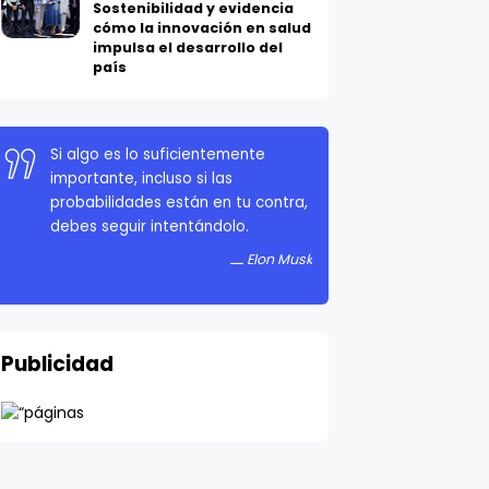
Sostenibilidad y evidencia
cómo la innovación en salud
impulsa el desarrollo del
país
Si algo es lo suficientemente
importante, incluso si las
probabilidades están en tu contra,
debes seguir intentándolo.
Elon Musk
Publicidad