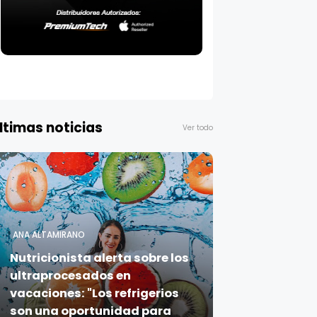
ltimas noticias
Ver todo
ANA ALTAMIRANO
Nutricionista alerta sobre los
ultraprocesados en
vacaciones: "Los refrigerios
son una oportunidad para